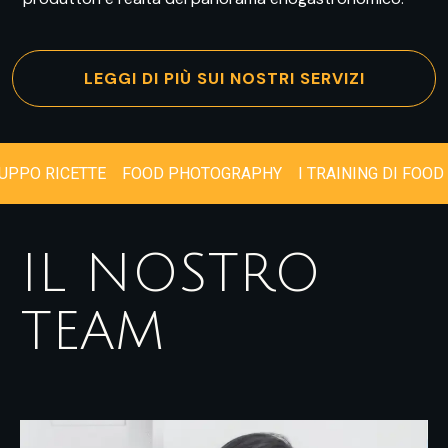
LEGGI DI PIÙ SUI NOSTRI SERVIZI
LUPPO RICETTE
FOOD PHOTOGRAPHY
I TRAINING DI F
IL NOSTRO
TEAM