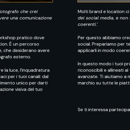
otografo che crei
Molti brand e location c
avere una comunicazione
dei social media, e non 
coerenti.’
workshop pratico dove
Per questo abbiamo creat
tion. È un percorso
social. Prepariamo per te
ne, che desiderano avere
applicarli in modo coere
grafo esterno.
In questo modo i tuoi pr
re la luce, l’inquadratura
riconoscibili e allineati
ci per i tuoi canali: dal
avanzate. Ti aiutiamo a m
stimento unico per darti
marchio su tutte le piat
azione visiva del tuo
Se ti interessa partecipare