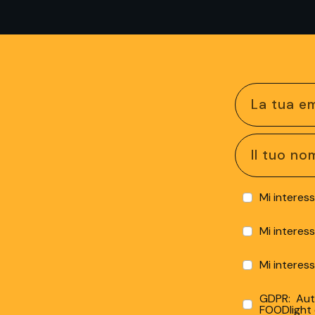
Mi interess
Mi interes
Mi interes
GDPR: Auto
FOODlight e