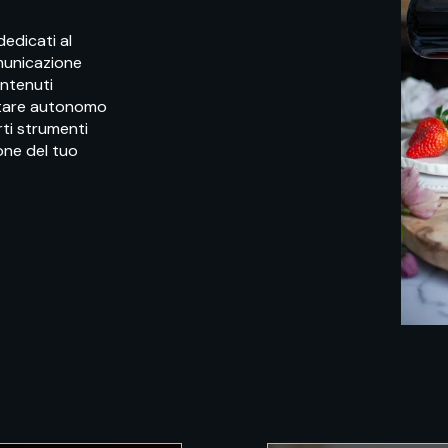
edicati al
omunicazione
ontenuti
entare autonomo
rti strumenti
one del tuo
.