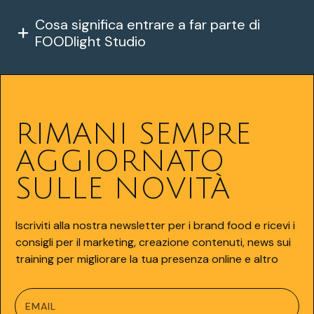
Cosa significa entrare a far parte di 
FOODlight Studio
RIMANI SEMPRE
AGGIORNATO
SULLE NOVITÀ
Iscriviti alla nostra newsletter per i brand food e ricevi i
consigli per il marketing, creazione contenuti, news sui
training per migliorare la tua presenza online e altro