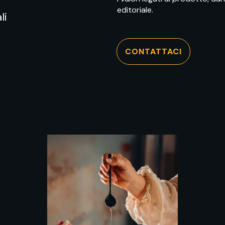
editoriale.
li
CONTATTACI