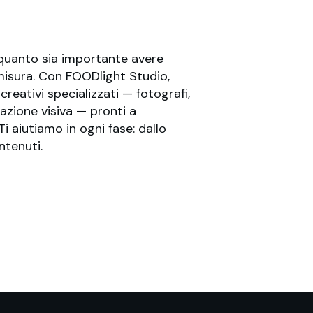
quanto sia importante avere
u misura. Con FOODlight Studio,
reativi specializzati — fotografi,
azione visiva — pronti a
i aiutiamo in ogni fase: dallo
ontenuti.