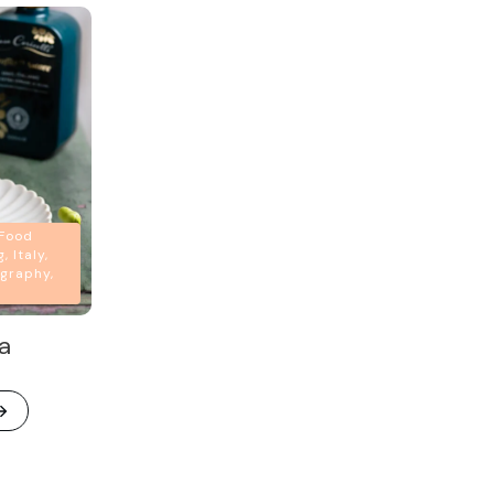
 Food
 Italy,
graphy,
a