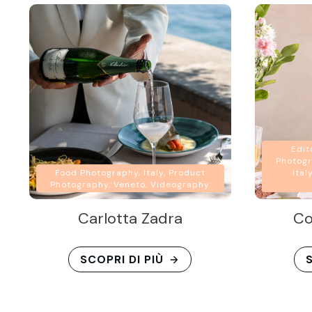
Edit
Photogr
Food Photography, Italy, Product
Ital
Photography, Veneto, Videography
Carlotta Zadra
Co
SCOPRI DI PIÙ
S