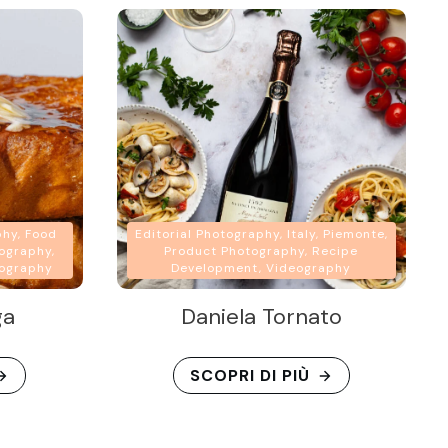
phy, Food
Editorial Photography, Italy, Piemonte,
ography,
Product Photography, Recipe
eography
Development, Videography
ga
Daniela Tornato
SCOPRI DI PIÙ