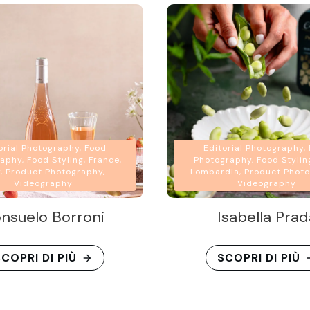
orial Photography, Food
Editorial Photography,
aphy, Food Styling, France,
Photography, Food Styling,
y, Product Photography,
Lombardia, Product Photo
Videography
Videography
nsuelo Borroni
Isabella Prad
COPRI DI PIÙ
SCOPRI DI PIÙ