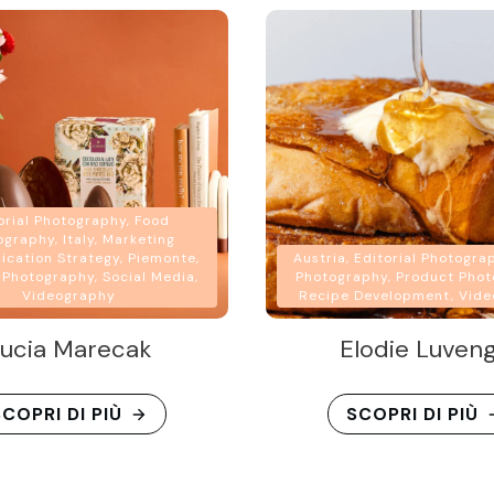
orial Photography, Food
graphy, Italy, Marketing
cation Strategy, Piemonte,
Austria, Editorial Photogra
 Photography, Social Media,
Photography, Product Phot
Videography
Recipe Development, Vid
ucia Marecak
Elodie Luven
COPRI DI PIÙ
SCOPRI DI PIÙ