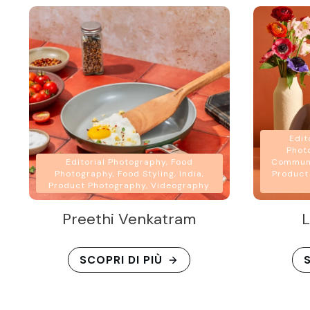
Edit
Photo
Editorial Photography, Food
Communi
Photography, Food Styling, India,
Product
Product Photography, Videography
Preethi Venkatram
L
SCOPRI DI PIÙ
S