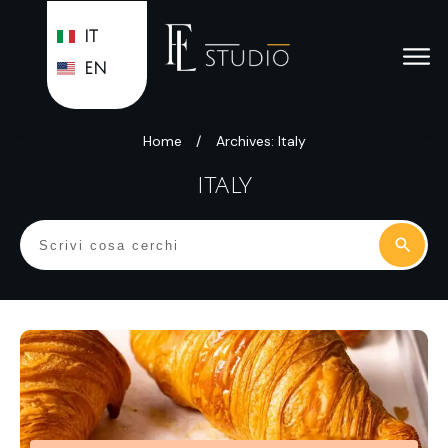
IT
EN
Home
/
Archives: Italy
ITALY